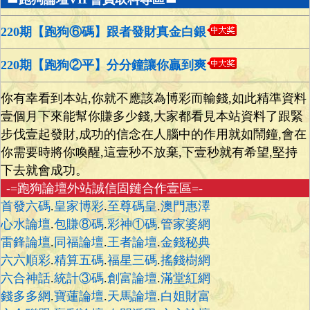
220期【跑狗⑥碼】跟者發財真金白銀
220期【跑狗②平】分分鐘讓你贏到爽
你有幸看到本站,你就不應該為博彩而輸錢,如此精準資料
壹個月下來能幫你賺多少錢,大家都看見本站資料了跟緊
步伐壹起發財,成功的信念在人腦中的作用就如鬧鐘,會在
你需要時將你喚醒,這壹秒不放棄,下壹秒就有希望,堅持
下去就會成功。
-=跑狗論壇外站誠信固鏈合作壹區=-
首發六碼
.
皇家博彩
.
至尊碼皇
.
澳門惠澤
心水論壇
.
包賺⑧碼
.
彩神①碼
.
管家婆網
雷鋒論壇
.
同福論壇
.
王者論壇
.
金錢秘典
六六順彩
.
精算五碼
.
福星三碼
.
搖錢樹網
六合神話
.
統計③碼
.
創富論壇
.
滿堂紅網
錢多多網
.
寶蓮論壇
.
天馬論壇
.
白姐財富