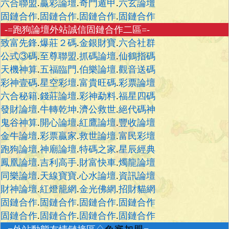
六合聯盟
.
贏彩論壇
.
奇門遁甲
.
六玄論壇
固鏈合作
.
固鏈合作
.
固鏈合作
.
固鏈合作
-=跑狗論壇外站誠信固鏈合作二區=-
致富先鋒
.
爆莊２碼
.
金銀財寶
.
六合社群
公式③碼
.
至尊聯盟
.
抓碼論壇
.
仙鶴指碼
天機神算
.
五福臨門
.
伯樂論壇
.
觀音送碼
彩神壹碼
.
星空彩壇
.
富貴旺碼
.
彩票論壇
六合秘籍
.
錢莊論壇
.
彩神勐料
.
福星四碼
發財論壇
.
牛轉乾坤
.
濟公救世
.
絕代碼神
鬼谷神算
.
開心論壇
.
紅鷹論壇
.
豐收論壇
金牛論壇
.
彩票贏家
.
救世論壇
.
富民彩壇
跑狗論壇
.
神廟論壇
.
特碼之家
.
星辰經典
鳳凰論壇
.
吉利高手
.
財富快車
.
燭龍論壇
同樂論壇
.
天線寶寶
.
心水論壇
.
資訊論壇
財神論壇
.
紅燈籠網
.
金光佛網
.
招財貓網
固鏈合作
.
固鏈合作
.
固鏈合作
.
固鏈合作
固鏈合作
.
固鏈合作
.
固鏈合作
.
固鏈合作