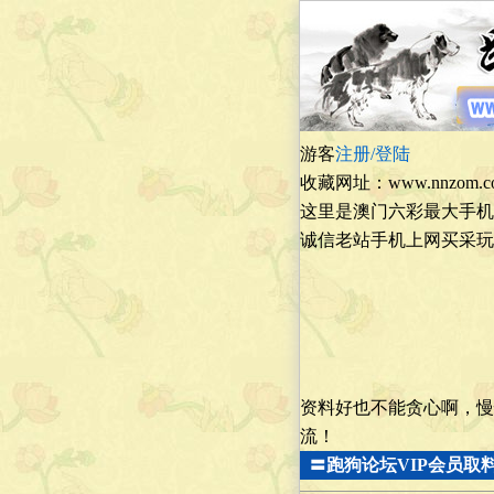
游客
注册/登陆
收藏网址：www.nnzom.c
这里是澳门六彩最大手机
诚信老站手机上网买采玩
资料好也不能贪心啊，慢
流！
〓跑狗论坛VIP会员取