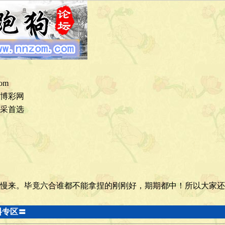
om
博彩网
采首选
慢来。毕竟六合谁都不能拿捏的刚刚好，期期都中！所以大家还
料专区〓