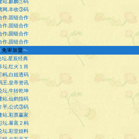
建站
.
麒麟①码
鹰网
.
丰收③码
合作
.
固链合作
合作
.
固链合作
合作
.
固链合作
合作
.
固链合作
♢
免审加盟
=-
论坛
.
星辰经典
多坛
.
红火１肖
①杩
.
白姐透码
码王
.
皇帝资讯
论坛
.
牛转乾坤
建站
.
仙鹤指码
２平
.
公式③码
建站
.
彩票赢家
彩坛
.
暴富２杩
论坛
.
彩堂姐料