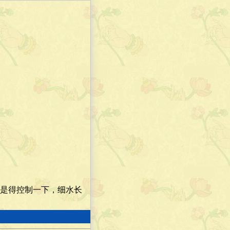
是得控制一下，细水长